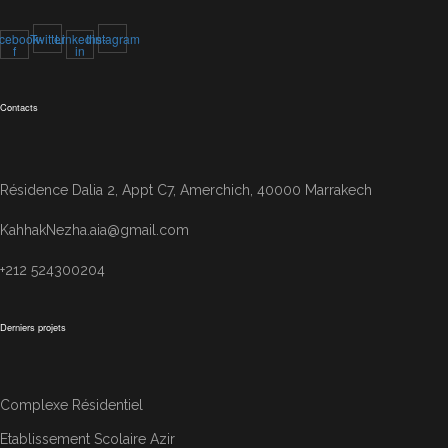
cebook-
Twitter
Linkedin-
Instagram
f
in
Contacts
Résidence Dalia 2, Appt C7, Amerchich, 40000 Marrakech
KahhakNezha.aia@gmail.com
+212 524300204
Derniers projets
Complexe Résidentiel
Etablissement Scolaire Azir