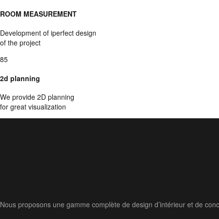
ROOM MEASUREMENT
Development of iperfect design
of the project
85
2d planning
We provide 2D planning
for great visualization
Nous proposons une gamme complète de design d’intérieur et de conce