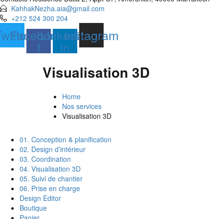
KahhakNezha.aia@gmail.com
+212 524 300 204
witter
Facebook-
Linkedin-
Instagram
f
in
Visualisation 3D
Home
Nos services
Visualisation 3D
01. Conception & planification
02. Design d’intérieur
03. Coordination
04. Visualisation 3D
05. Suivi de chantier
06. Prise en charge
Design Editor
Boutique
Panier