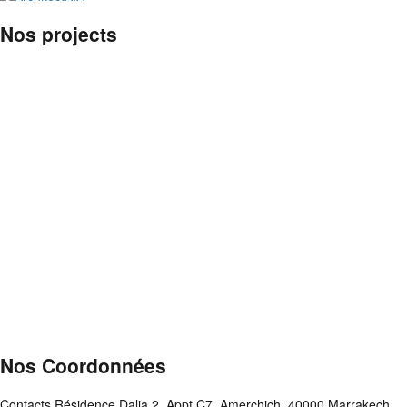
Nos projects
Nos Coordonnées
Contacts Résidence Dalia 2, Appt C7, Amerchich, 40000 Marrakech